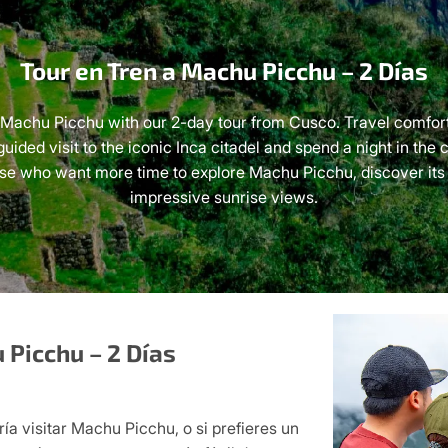
Tour en Tren a Machu Picchu – 2 Días
Machu Picchu with our 2-day tour from Cusco. Travel comfort
guided visit to the iconic Inca citadel and spend a night in th
hose who want more time to explore Machu Picchu, discover its
impressive sunrise views.
 Picchu – 2 Días
ría visitar Machu Picchu, o si prefieres un