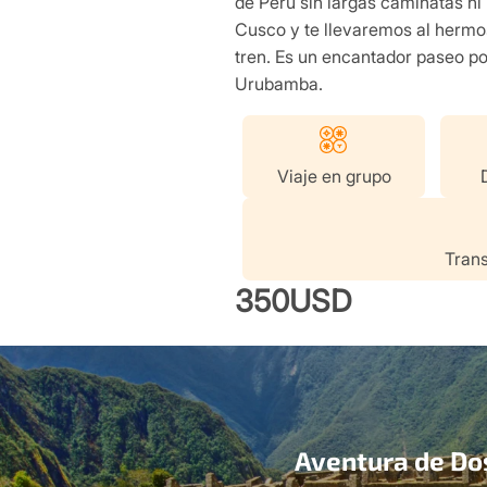
de Perú sin largas caminatas n
Cusco y te llevaremos al hermos
tren. Es un encantador paseo por
Urubamba.
Viaje en grupo
Trans
350USD
Aventura de Dos