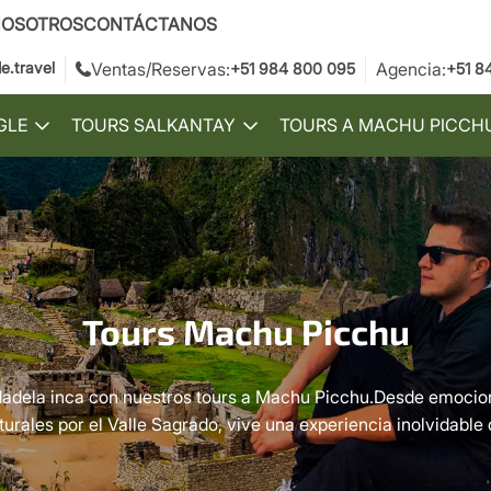
NOSOTROS
CONTÁCTANOS
.travel
Ventas/Reservas:
Agencia:
+51 984 800 095
+51 8
GLE
TOURS SALKANTAY
TOURS A MACHU PICCH
Toggle
Toggle
submenu
submenu
Tours Machu Picchu
dadela inca con nuestros tours a Machu Picchu.Desde emocion
lturales por el Valle Sagrado, vive una experiencia inolvidabl