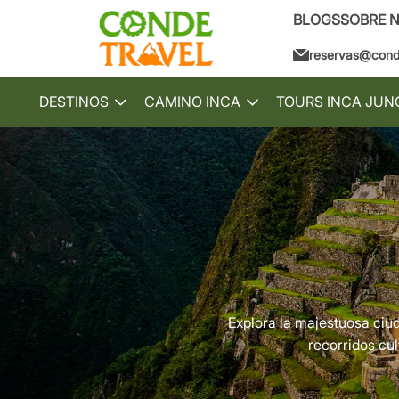
BLOGS
SOBRE 
reservas@conde
DESTINOS
CAMINO INCA
TOURS INCA JUN
Toggle
Toggle
submenu
submenu
Explora la majestuosa ciu
recorridos cu