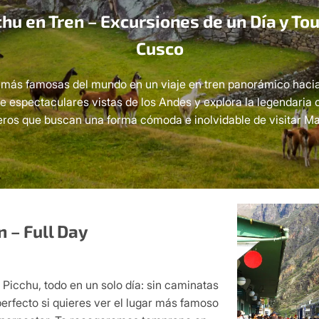
chu en Tren – Excursiones de un Día y To
Cusco
s más famosas del mundo en un viaje en tren panorámico haci
e espectaculares vistas de los Andes y explora la legendaria 
jeros que buscan una forma cómoda e inolvidable de visitar Ma
 – Full Day
 Picchu, todo en un solo día: sin caminatas
s perfecto si quieres ver el lugar más famoso