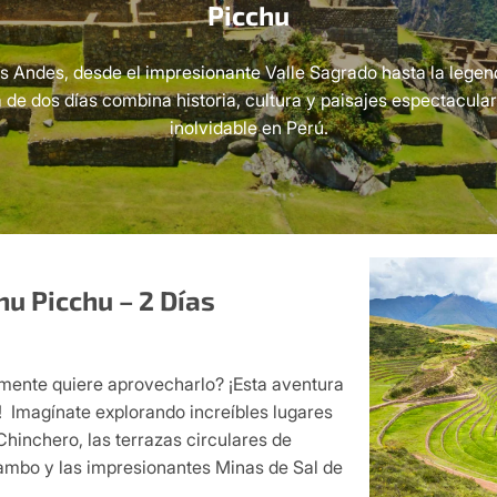
Picchu
os Andes, desde el impresionante Valle Sagrado hasta la lege
 de dos días combina historia, cultura y paisajes espectacul
inolvidable en Perú.
u Picchu – 2 Días
lmente quiere aprovecharlo? ¡Esta aventura
! Imagínate explorando increíbles lugares
Chinchero, las terrazas circulares de
tambo y las impresionantes Minas de Sal de