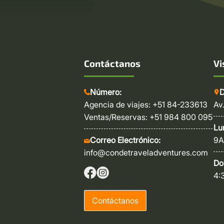
Contáctanos
Vi
Número:
D
Agencia de viajes: +51 84-233613
Av
Ventas/Reservas: +51 984 800 095
Lu
Correo Electrónico:
9A
info@condetraveladventures.com
Do
4:
Contáctanos