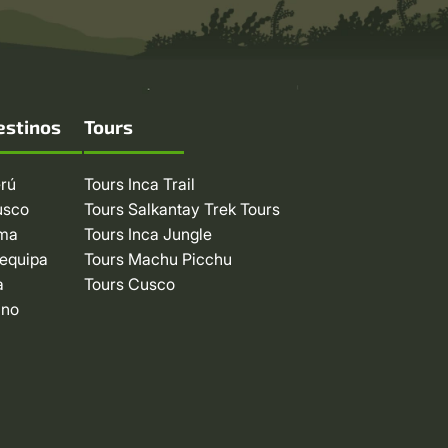
estinos
Tours
rú
Tours Inca Trail
usco
Tours Salkantay Trek Tours
ima
Tours Inca Jungle
equipa
Tours Machu Picchu
a
Tours Cusco
uno