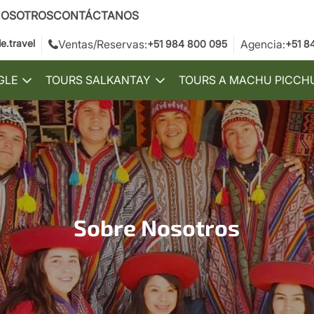
NOSOTROS
CONTÁCTANOS
.travel
Ventas/Reservas:
Agencia:
+51 984 800 095
+51 8
GLE
TOURS SALKANTAY
TOURS A MACHU PICCH
Toggle
Toggle
submenu
submenu
Sobre Nosotros