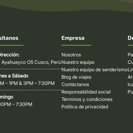
sítanos
Empresa
D
irección:
Nosotros
Pe
. Ayahuayco O5 Cusco, Perú
Nuestro equipo
C
Nuestro equipo de senderismo
L
nes a Sábado
Blog de viajes
Ar
M – 1PM & 3PM – 7:30PM
Contáctanos
Ic
Responsabilidad social
P
mingo
Términos y condiciones
30PM – 7:30PM
Política de privacidad