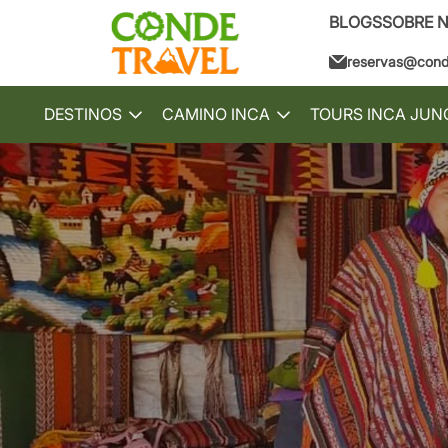
BLOGS
SOBRE 
reservas@conde
DESTINOS
CAMINO INCA
TOURS INCA JUN
Toggle
Toggle
submenu
submenu